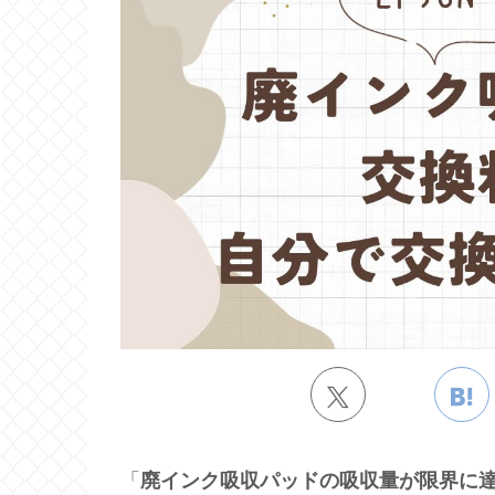
「
廃インク吸収パッドの吸収量が限界に