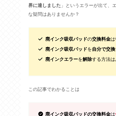
界に達しました
」というエラーが出て、
な疑問はありませんか？
廃インク吸収パッド
の
交換料金
は
廃インク吸収パッド
を
自分で交換
廃インクエラー
を
解除
する方法は
この記事でわかることは
廃インク吸収パッドの交換料金
は